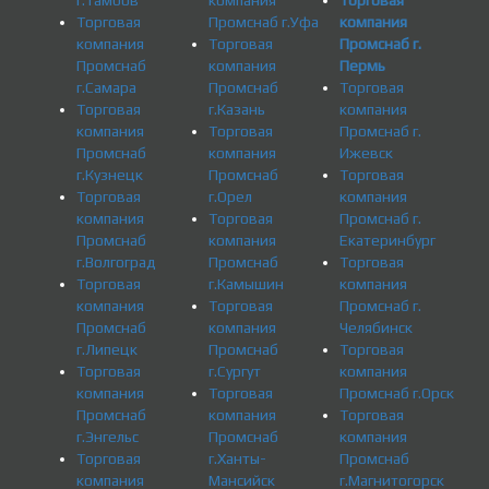
г.Тамбов
компания
Торговая
Торговая
Промснаб г.Уфа
компания
компания
Торговая
Промснаб г.
Промснаб
компания
Пермь
г.Самара
Промснаб
Торговая
Торговая
г.Казань
компания
компания
Торговая
Промснаб г.
Промснаб
компания
Ижевск
г.Кузнецк
Промснаб
Торговая
Торговая
г.Орел
компания
компания
Торговая
Промснаб г.
Промснаб
компания
Екатеринбург
г.Волгоград
Промснаб
Торговая
Торговая
г.Камышин
компания
компания
Торговая
Промснаб г.
Промснаб
компания
Челябинск
г.Липецк
Промснаб
Торговая
Торговая
г.Сургут
компания
компания
Торговая
Промснаб г.Орск
Промснаб
компания
Торговая
г.Энгельс
Промснаб
компания
Торговая
г.Ханты-
Промснаб
компания
Мансийск
г.Магнитогорск