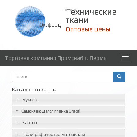
Технические
ткани
Оксфорд
Оптовые цены
Торговая компания Промснаб г. Пермь
Toggl
naviga
Форма
поиска
Поиск
Каталог товаров
Бумага
Самоклеющаяся пленка Oracal
Картон
Полиграфические материалы