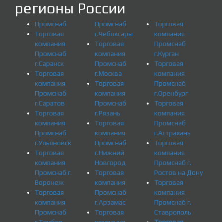
регионы России
Промснаб
Промснаб
Торговая
Торговая
г.Чебоксары
компания
компания
Торговая
Промснаб
Промснаб
компания
г.Курган
г.Саранск
Промснаб
Торговая
Торговая
г.Москва
компания
компания
Торговая
Промснаб
Промснаб
компания
г.Оренбург
г.Саратов
Промснаб
Торговая
Торговая
г.Рязань
компания
компания
Торговая
Промснаб
Промснаб
компания
г.Астрахань
г.Ульяновск
Промснаб
Торговая
Торговая
г.Нижний
компания
компания
Новгород
Промснаб г.
Промснаб г.
Торговая
Ростов на Дону
Воронеж
компания
Торговая
Торговая
Промснаб
компания
компания
г.Арзамас
Промснаб г.
Промснаб
Торговая
Ставрополь