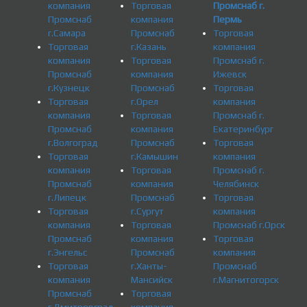
компания
Торговая
Промснаб г.
Промснаб
компания
Пермь
г.Самара
Промснаб
Торговая
Торговая
г.Казань
компания
компания
Торговая
Промснаб г.
Промснаб
компания
Ижевск
г.Кузнецк
Промснаб
Торговая
Торговая
г.Орел
компания
компания
Торговая
Промснаб г.
Промснаб
компания
Екатеринбург
г.Волгоград
Промснаб
Торговая
Торговая
г.Камышин
компания
компания
Торговая
Промснаб г.
Промснаб
компания
Челябинск
г.Липецк
Промснаб
Торговая
Торговая
г.Сургут
компания
компания
Торговая
Промснаб г.Орск
Промснаб
компания
Торговая
г.Энгельс
Промснаб
компания
Торговая
г.Ханты-
Промснаб
компания
Мансийск
г.Магнитогорск
Промснаб
Торговая