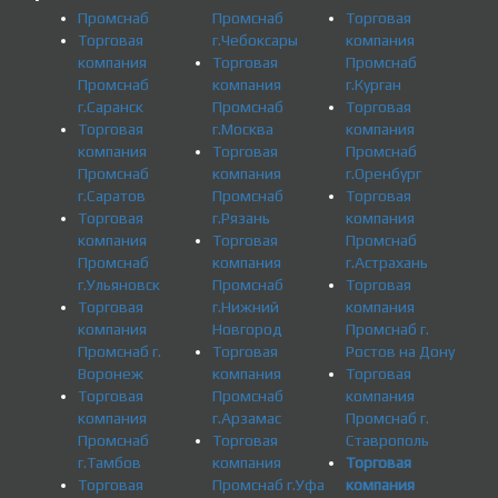
Промснаб
Промснаб
Торговая
Торговая
г.Чебоксары
компания
компания
Торговая
Промснаб
Промснаб
компания
г.Курган
г.Саранск
Промснаб
Торговая
Торговая
г.Москва
компания
компания
Торговая
Промснаб
Промснаб
компания
г.Оренбург
г.Саратов
Промснаб
Торговая
Торговая
г.Рязань
компания
компания
Торговая
Промснаб
Промснаб
компания
г.Астрахань
г.Ульяновск
Промснаб
Торговая
Торговая
г.Нижний
компания
компания
Новгород
Промснаб г.
Промснаб г.
Торговая
Ростов на Дону
Воронеж
компания
Торговая
Торговая
Промснаб
компания
компания
г.Арзамас
Промснаб г.
Промснаб
Торговая
Ставрополь
г.Тамбов
компания
Торговая
Торговая
Промснаб г.Уфа
компания