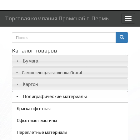
Торговая компания Промснаб г. Пермь
Toggl
naviga
Форма
поиска
Поиск
Каталог товаров
Бумага
Самоклеющаяся пленка Oracal
Картон
Полиграфические материалы
Краска офсетная
Офсетные пластины
Переплётные материалы